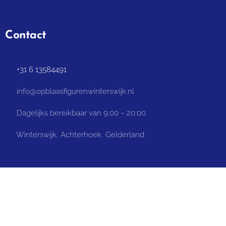
Contact
📞 +31 6 13584491
📧 info@opblaasfigurenwinterswijk.nl
⏰ Dagelijks bereikbaar van 9:00 – 20:00
📌 Winterswijk, Achterhoek, Gelderland
Gelderland Achterhoek Winterswijk: Winterswijk winterswijk, Winterswijk Meddo,
Gelderland Achterhoek Oude IJsselstreek Terborg, oude ijsselstreek Bontebrug,
oude ijsselstreek Etten, oude ijsselstreek Megchelen, oude ijsselstreek Netterden,
oude ijsselstreek Silvolde, oude ijsselstreek Sinderen, oude ijsselstreek Ulft, oude