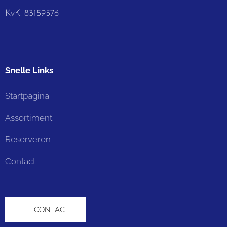
KvK: 83159576
Snelle Links
Startpagina
Assortiment
Reserveren
Contact
📞 CONTACT