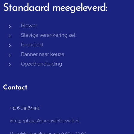
Standaard meegeleverd:
Blower
Stevige verankering set
Grondzeil
Banner naar keuze
Opzethandleiding
Contact
📞 +31 6 13584491
📧 info@opblaasfigurenwinterswijk.nl
⏰ Dagelijks bereikbaar van 9:00 – 20:00