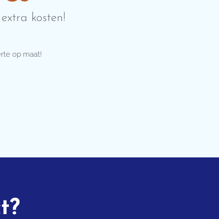
extra kosten!
erte op maat!
t?