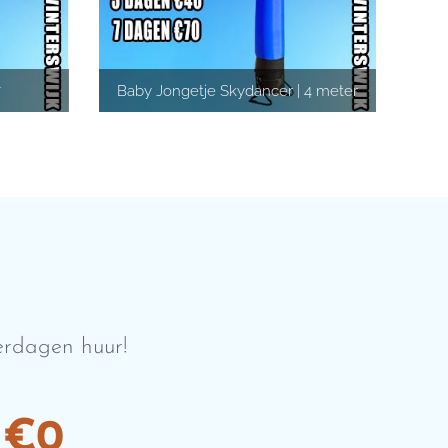
r
Baby Jongetje Skydancer | 4 meter
derdagen huur!
€0