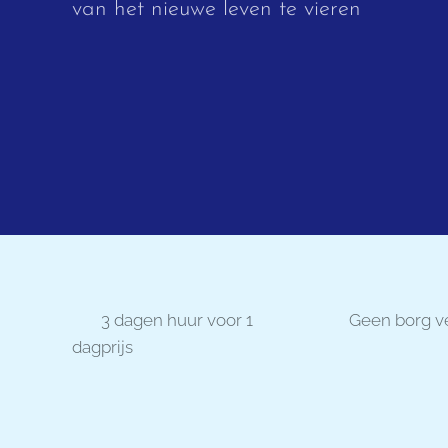
van het nieuwe leven te vieren
⏰ 3 dagen huur voor 1
✔️ Geen borg v
dagprijs