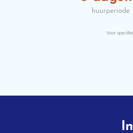
huurperiode
Voor specifi
I