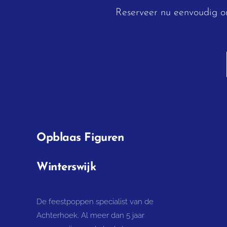
Reserveer nu eenvoudig on
Opblaas Figuren
Winterswijk
De feestpoppen specialist van de
Achterhoek. Al meer dan 5 jaar