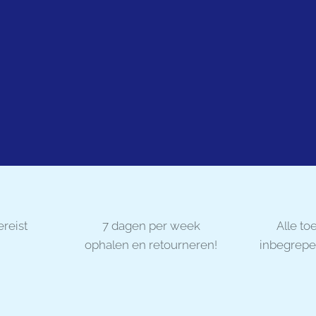
ereist
👍 7 dagen per week
✨ Alle to
ophalen en retourneren!
inbegrep