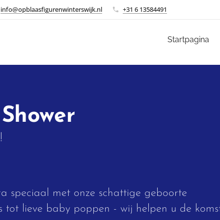
info@opblaasfigurenwinterswijk.nl
+31 6 13584491
Startpagina
 Shower
n!
a speciaal met onze schattige geboorte
s tot lieve baby poppen - wij helpen u de koms