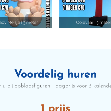
aby Meisje | 3 meter
Ooievaar | 3 mete
Voordelig huren
lt u bij opblaasfiguren 1 dagprijs voor 3 kalen
1 prijs