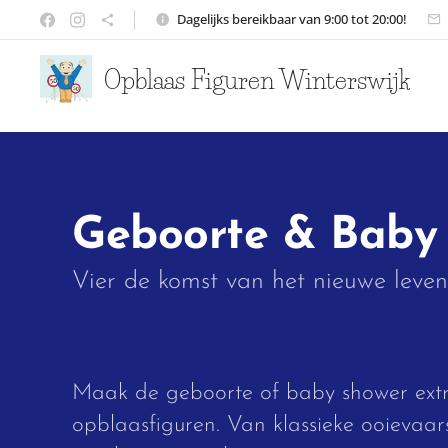
Dagelijks bereikbaar van 9:00 tot 20:00!
Opblaas Figuren Winterswijk
Geboorte & Baby
Vier de komst van het nieuwe leve
Maak de geboorte of baby shower extr
opblaasfiguren. Van klassieke ooievaar