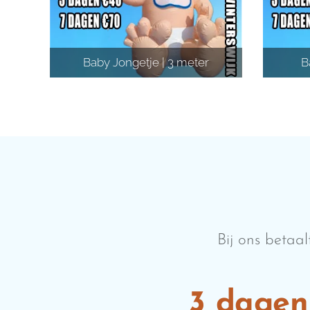
Baby Jongetje | 3 meter
B
Bij ons betaa
3 dagen