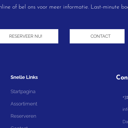
line of bel ons voor meer informatie. Last-minute boe
RESERVEER NU! ➡︎
📞 CONTACT
Snelle Links
Con
Startpagina
📞 +3
Assortiment
📧 in
Reserveren
⏰ Dag