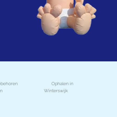
ebehoren
📌 Ophalen in
en
Winterswijk