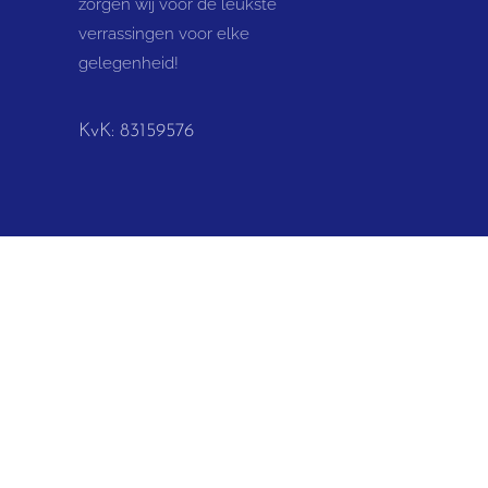
zorgen wij voor de leukste
verrassingen voor elke
gelegenheid!
KvK: 83159576
Gelderland Achterhoek Winterswijk: Winters
ijsselstreek Etten, oude ijsselstreek Megchel
Varsselder, Gendringen, Heelweg varsseveld
Lichtenvoorde, Oost Gelre Groenlo, Oost Ge
Doetinchem Doetinchem, Doetinchem Gaand
Didam, Montferland 's-Heerenberg, Montferl
Montferland Loil, Montferland Nieuw-Dijk,
Bronckhorst Laag-Keppel, Bronckhorst Baak