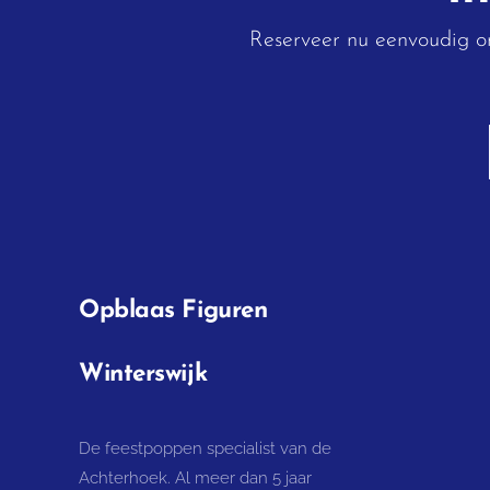
Reserveer nu eenvoudig on
Opblaas Figuren
Winterswijk
De feestpoppen specialist van de
Achterhoek. Al meer dan 5 jaar