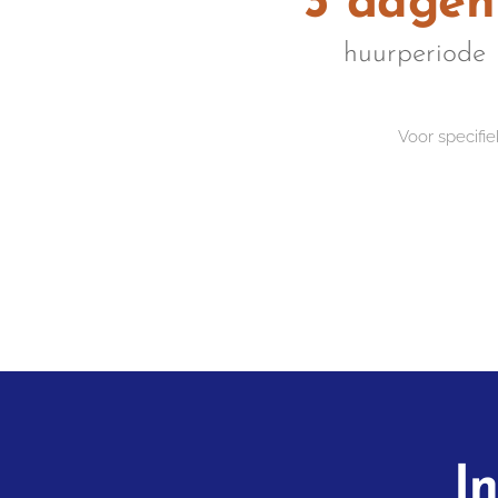
3 dagen
huurperiode
Voor specifi
I