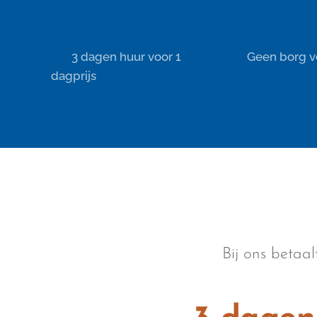
⏰ 3 dagen huur voor 1
✔️ Geen borg v
dagprijs
Bij ons betaa