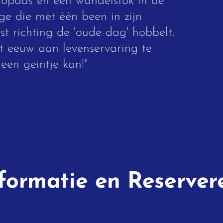
ropdas en een wandelstok in de
ge die met één been in zijn
t richting de 'oude dag' hobbelt.
t eeuw aan levenservaring te
 een geintje kan!"
formatie en Reserver