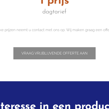
1 prijs
dagtarief
eke prijzen neemt u contact met ons op. Wij maken graag een off
VRAAG VRIJBLIJVENDE OFFERTE AAN
nteresse in een produc