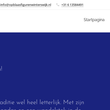
info@opblaasfigurenwinterswijk.nl
+31 6 13584491
Startpagina
!
itie wel heel letterlijk. Met zijn