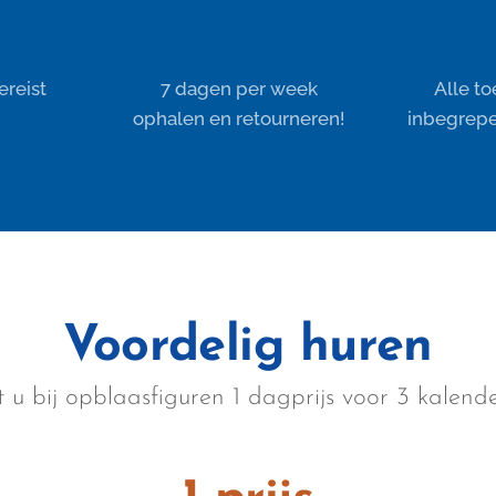
ereist
👍 7 dagen per week
✨ Alle t
ophalen en retourneren!
inbegrep
Voordelig huren
lt u bij opblaasfiguren 1 dagprijs voor 3 kalen