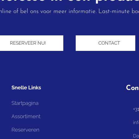
line of bel ons voor meer informatie. Last-minute boe
RESERVEER NU! ➡︎
📞 CONTACT
Snelle Links
Con
Startpagina
📞 +3
Assortiment
📧 in
Reserveren
⏰ Dag