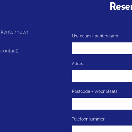
Rese
rkante meter
Uw naam + achternaam
contact)
Adres
Postcode + Woonplaats
Telefoonnummer