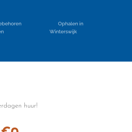
oebehoren
📌 Ophalen in
en
Winterswijk
derdagen huur!