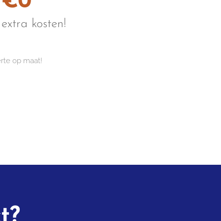
€0
extra kosten!
erte op maat!
t?